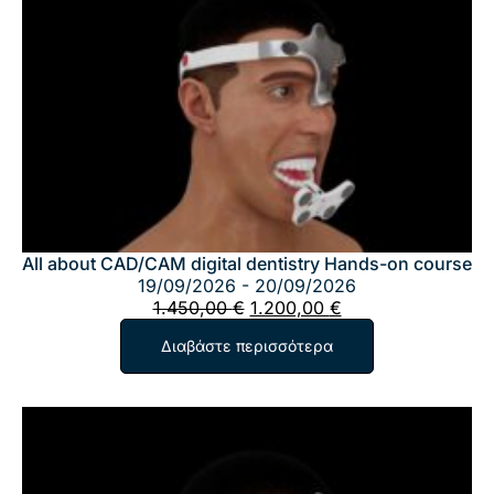
All about CAD/CAM digital dentistry Hands-on course
19/09/2026 - 20/09/2026
Original
Η
1.450,00
€
1.200,00
€
price
τρέχουσα
Διαβάστε περισσότερα
was:
τιμή
1.450,00 €.
είναι:
1.200,00 €.