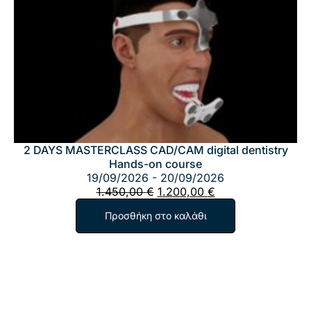
2 DAYS MASTERCLASS CAD/CAM digital dentistry
Hands-on course
19/09/2026 - 20/09/2026
Original
Η
1.450,00
€
1.200,00
€
price
τρέχουσα
Προσθήκη στο καλάθι
was:
τιμή
1.450,00 €.
είναι:
1.200,00 €.